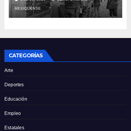
agua potable
MEXIQUENSE
CATEGORÍAS
Arte
Deportes
Educación
Empleo
Estatales