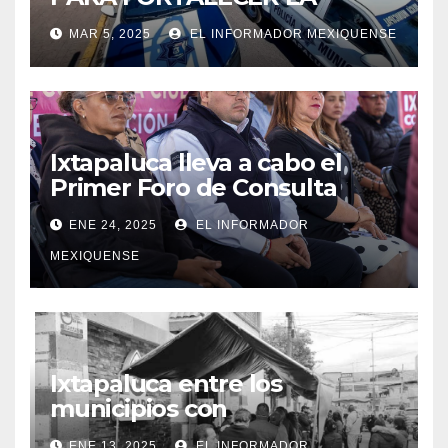
SEGURIDAD EN IXTAPALUCA
MAR 5, 2025
EL INFORMADOR MEXIQUENSE
Ixtapaluca lleva a cabo el
Primer Foro de Consulta
Ciudadana»
ENE 24, 2025
EL INFORMADOR
MEXIQUENSE
Ixtapaluca entre los
municipios con
tarifas bajas en el servicio de
ENE 13, 2025
EL INFORMADOR