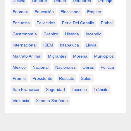
Delfina
Deporte
Deuda
Deudores
Drenaje
Edomex
Educación
Elecciones
Empleo
Encuesta
Fallecidos
Feria Del Caballo
Fútbol
Gastronomía
Granizo
Historia
Incendio
Internacional
ISEM
Ixtapaluca
Lluvia
Maltrato Animal
Migrantes
Morena
Municipios
México
Nacional
Nacionales
Obras
Política
Premio
Presidente
Rescate
Salud
San Francisco
Seguridad
Texcoco
Tránsito
Violencia
Ximena Sariñana