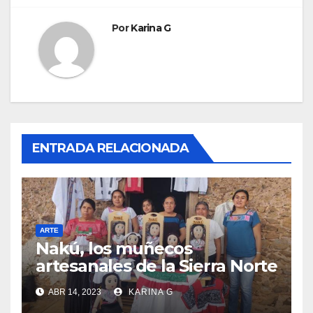
entradas
Por
Karina G
ENTRADA RELACIONADA
ARTE
Nakú, los muñecos
artesanales de la Sierra Norte
de Puebla
ABR 14, 2023
KARINA G