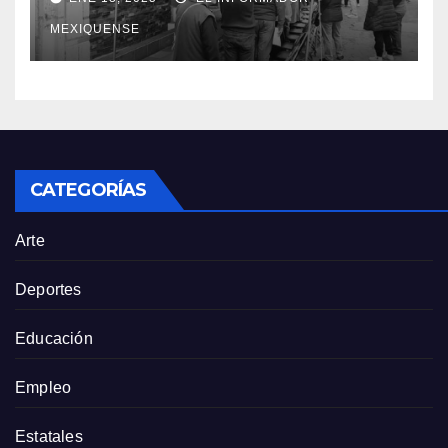
agua potable
MEXIQUENSE
CATEGORÍAS
Arte
Deportes
Educación
Empleo
Estatales