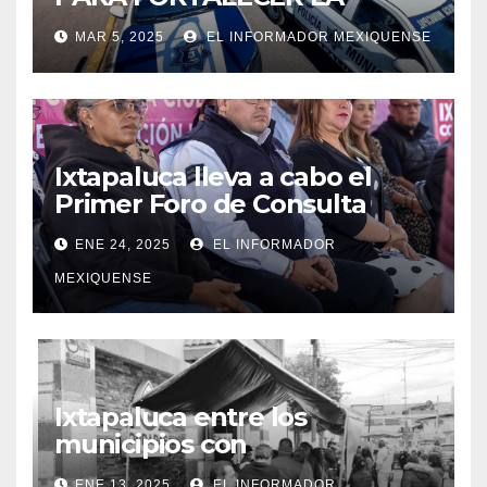
SEGURIDAD EN IXTAPALUCA
MAR 5, 2025
EL INFORMADOR MEXIQUENSE
Ixtapaluca lleva a cabo el
Primer Foro de Consulta
Ciudadana»
ENE 24, 2025
EL INFORMADOR
MEXIQUENSE
Ixtapaluca entre los
municipios con
tarifas bajas en el servicio de
ENE 13, 2025
EL INFORMADOR