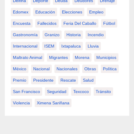
Delfina
Deporte
Deuda
Deudores
Drenaje
Edomex
Educación
Elecciones
Empleo
Encuesta
Fallecidos
Feria Del Caballo
Fútbol
Gastronomía
Granizo
Historia
Incendio
Internacional
ISEM
Ixtapaluca
Lluvia
Maltrato Animal
Migrantes
Morena
Municipios
México
Nacional
Nacionales
Obras
Política
Premio
Presidente
Rescate
Salud
San Francisco
Seguridad
Texcoco
Tránsito
Violencia
Ximena Sariñana