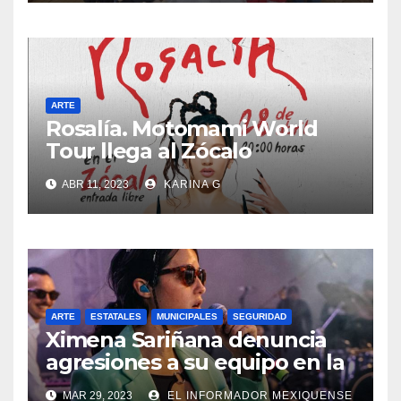
ARTE
Rosalía. Motomami World
Tour llega al Zócalo
capitalino
ABR 11, 2023
KARINA G
ARTE
ESTATALES
MUNICIPALES
SEGURIDAD
Ximena Sariñana denuncia
agresiones a su equipo en la
Feria de Texcoco
MAR 29, 2023
EL INFORMADOR MEXIQUENSE