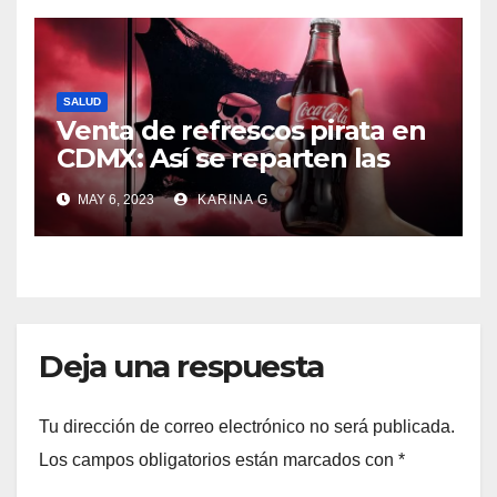
SALUD
Venta de refrescos pirata en
CDMX: Así se reparten las
ganancias, según la
MAY 6, 2023
KARINA G
FiscalíaEn la alcaldía
Iztapalapa se localizaron
cientos de cajas con botellas
de refrescos pirata.
Deja una respuesta
Tu dirección de correo electrónico no será publicada.
Los campos obligatorios están marcados con
*