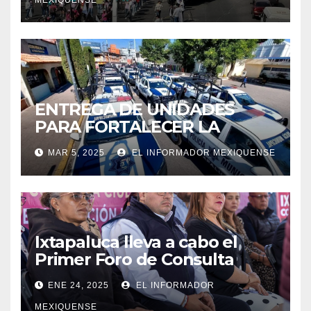
MEXIQUENSE
ENTREGA DE UNIDADES
PARA FORTALECER LA
SEGURIDAD EN IXTAPALUCA
MAR 5, 2025
EL INFORMADOR MEXIQUENSE
Ixtapaluca lleva a cabo el
Primer Foro de Consulta
Ciudadana»
ENE 24, 2025
EL INFORMADOR
MEXIQUENSE