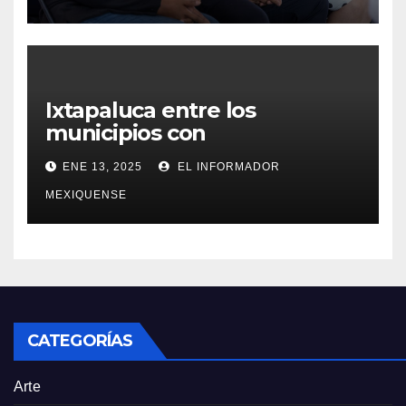
Ixtapaluca entre los
municipios con
tarifas bajas en el servicio de
ENE 13, 2025
EL INFORMADOR
agua potable
MEXIQUENSE
CATEGORÍAS
Arte