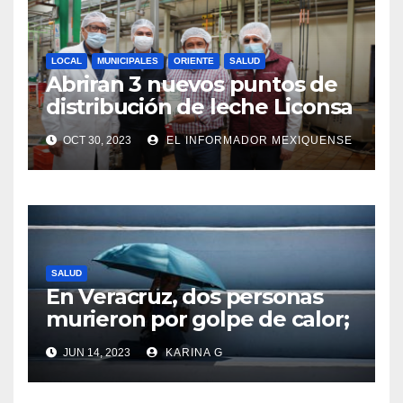
LOCAL
MUNICIPALES
ORIENTE
SALUD
Abriran 3 nuevos puntos de
distribución de leche Liconsa
en Ixtapaluca
OCT 30, 2023
EL INFORMADOR MEXIQUENSE
SALUD
En Veracruz, dos personas
murieron por golpe de calor;
una tenía 15 años
JUN 14, 2023
KARINA G