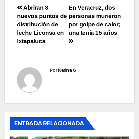
Navegación
Abriran 3
En Veracruz, dos
nuevos puntos de
personas murieron
de
distribución de
por golpe de calor;
entradas
leche Liconsa en
una tenía 15 años
Ixtapaluca
Por
Karina G
ENTRADA RELACIONADA