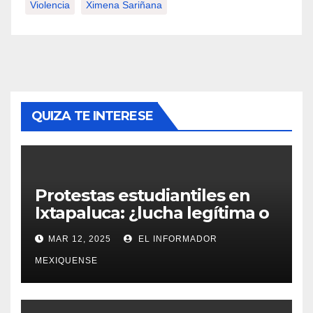
Violencia
Ximena Sariñana
QUIZA TE INTERESE
Protestas estudiantiles en
Ixtapaluca: ¿lucha legítima o
presión política de Antorcha
MAR 12, 2025
EL INFORMADOR
Campesina?
MEXIQUENSE