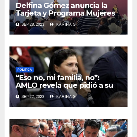
Delfina Gómez anuncia la
Tarjeta y Programa Mujeres
con Bienestar
SEP 28, 2023
KARINA G
POLITICA
“Eso no, mi familia, no”:
AMLO revela que pidió a su
prima «Manuelita» Obrador
SEP 22, 2023
KARINA G
no buscar la candidatura a la
gubernatura en Chiapas