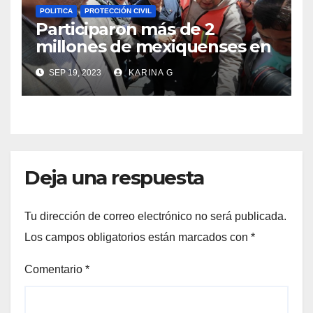
POLITICA
PROTECCIÓN CIVIL
Participaron más de 2
millones de mexiquenses en
Segundo Simulacro Nacional
SEP 19, 2023
KARINA G
2023, destaca Delfina Gómez
Deja una respuesta
Tu dirección de correo electrónico no será publicada.
Los campos obligatorios están marcados con
*
Comentario
*