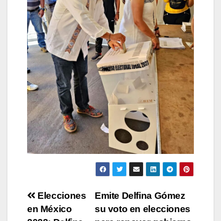
Navegación
Elecciones
Emite Delfina Gómez
en México
su voto en elecciones
de