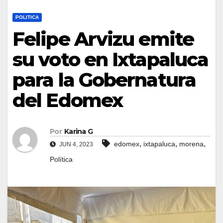
POLITICA
Felipe Arvizu emite
su voto en Ixtapaluca
para la Gobernatura
del Edomex
Por
Karina G
,
,
,
edomex
ixtapaluca
morena
JUN 4, 2023
Política