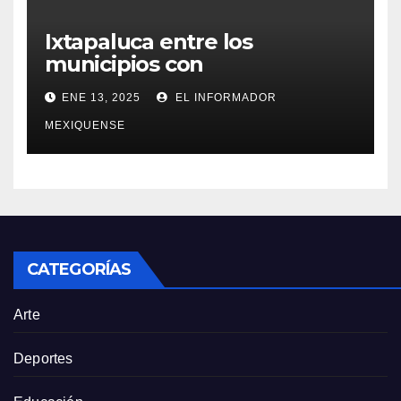
Ixtapaluca entre los
municipios con
tarifas bajas en el servicio de
ENE 13, 2025
EL INFORMADOR
agua potable
MEXIQUENSE
CATEGORÍAS
Arte
Deportes