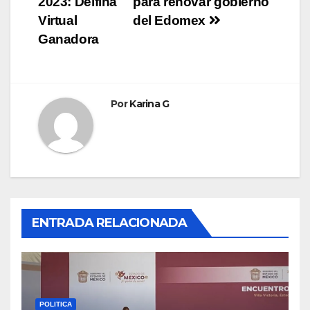
2023: Delfina
para renovar gobierno
entradas
Virtual
del Edomex
Ganadora
Por
Karina G
ENTRADA RELACIONADA
POLITICA