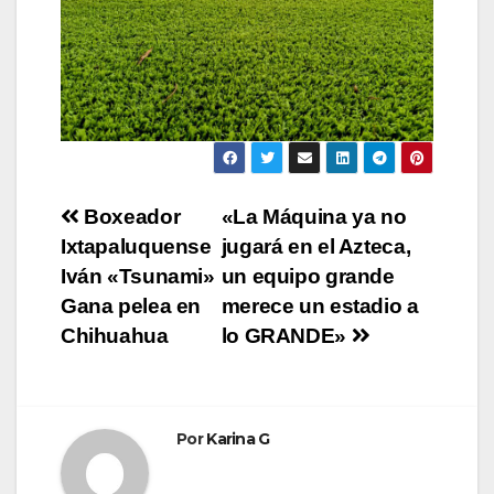
Navegación
Boxeador
«La Máquina ya no
Ixtapaluquense
jugará en el Azteca,
de
Iván «Tsunami»
un equipo grande
entradas
Gana pelea en
merece un estadio a
Chihuahua
lo GRANDE»
Por
Karina G