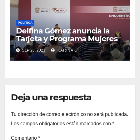
POLITICA
Delfina Gómez anuncia la
Tarjeta y Programa Mujeres
con Bienestar
SEP 28, 2023
KARINA G
Deja una respuesta
Tu dirección de correo electrónico no será publicada.
Los campos obligatorios están marcados con
*
Comentario
*