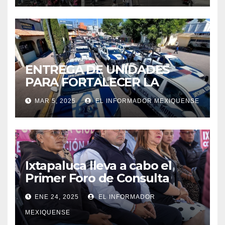
ENTREGA DE UNIDADES
PARA FORTALECER LA
SEGURIDAD EN IXTAPALUCA
MAR 5, 2025
EL INFORMADOR MEXIQUENSE
Ixtapaluca lleva a cabo el
Primer Foro de Consulta
Ciudadana»
ENE 24, 2025
EL INFORMADOR
MEXIQUENSE