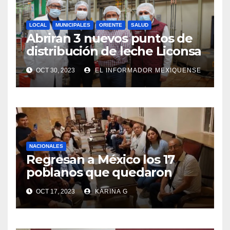
LOCAL
MUNICIPALES
ORIENTE
SALUD
Abriran 3 nuevos puntos de
distribución de leche Liconsa
en Ixtapaluca
OCT 30, 2023
EL INFORMADOR MEXIQUENSE
NACIONALES
Regresan a México los 17
poblanos que quedaron
atrapados en Israel
OCT 17, 2023
KARINA G