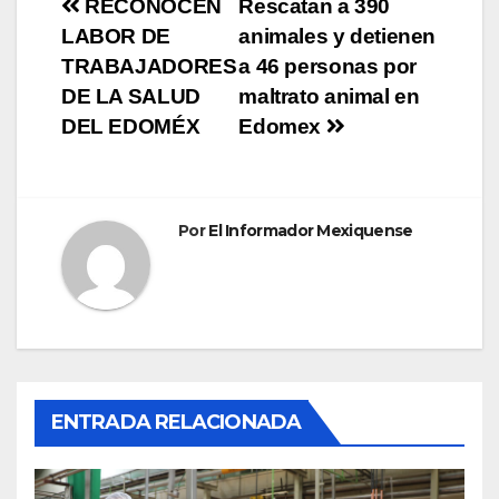
Navegación
RECONOCEN
Rescatan a 390
LABOR DE
animales y detienen
de
TRABAJADORES
a 46 personas por
entradas
DE LA SALUD
maltrato animal en
DEL EDOMÉX
Edomex
Por
El Informador Mexiquense
ENTRADA RELACIONADA