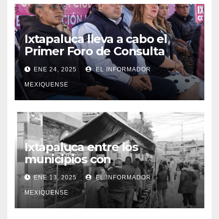
Ixtapaluca lleva a cabo el
Primer Foro de Consulta
Ciudadana»
ENE 24, 2025
EL INFORMADOR
MEXIQUENSE
Ixtapaluca entre los
municipios con
tarifas bajas en el servicio de
ENE 13, 2025
EL INFORMADOR
agua potable
MEXIQUENSE