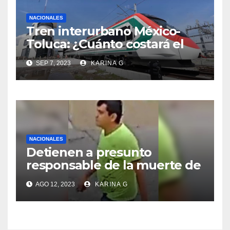
NACIONALES
Tren interurbano México-
Toluca: ¿Cuánto costará el
boleto?
SEP 7, 2023
KARINA G
NACIONALES
Detienen a presunto
responsable de la muerte de
Milagros Monserrat en
AGO 12, 2023
KARINA G
Guanajuato, México, dice el
gobernador