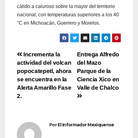
cálido a caluroso sobre la mayor del territorio
nacional, con temperaturas superiores a los 40
°C en Michoacán, Guerrero y Morelos.
Navegación
Incrementa la
Entrega Alfredo
actividad del volcan
del Mazo
de
popocatepetl, ahora
Parque de la
entradas
se encuentra en la
Ciencia Xico en
Alerta Amarillo Fase
Valle de Chalco
2.
Por
El Informador Mexiquense