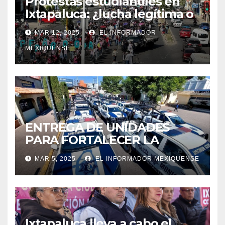
Protestas estudiantiles en
Ixtapaluca: ¿lucha legítima o
presión política de Antorcha
MAR 12, 2025
EL INFORMADOR
Campesina?
MEXIQUENSE
ENTREGA DE UNIDADES
PARA FORTALECER LA
SEGURIDAD EN IXTAPALUCA
MAR 5, 2025
EL INFORMADOR MEXIQUENSE
Ixtapaluca lleva a cabo el