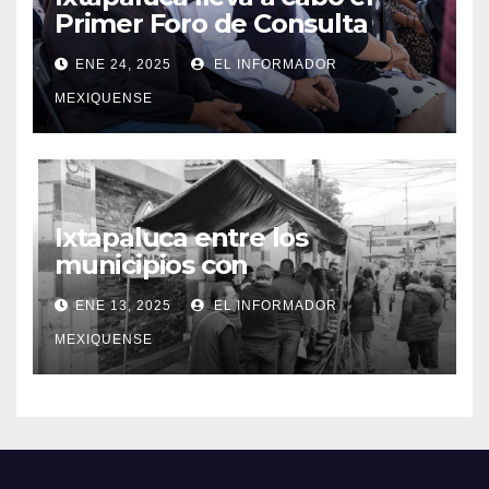
Primer Foro de Consulta
Ciudadana»
ENE 24, 2025
EL INFORMADOR
MEXIQUENSE
Ixtapaluca entre los
municipios con
tarifas bajas en el servicio de
ENE 13, 2025
EL INFORMADOR
agua potable
MEXIQUENSE