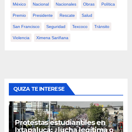
México
Nacional
Nacionales
Obras
Política
Premio
Presidente
Rescate
Salud
San Francisco
Seguridad
Texcoco
Tránsito
Violencia
Ximena Sariñana
QUIZA TE INTERESE
Protestas estudiantiles en
Ixtapaluca: ¿lucha legítima o