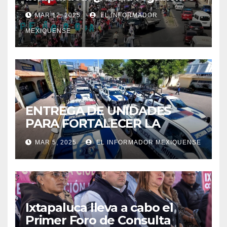
presión política de Antorcha
MAR 12, 2025
EL INFORMADOR
Campesina?
MEXIQUENSE
ENTREGA DE UNIDADES
PARA FORTALECER LA
SEGURIDAD EN IXTAPALUCA
MAR 5, 2025
EL INFORMADOR MEXIQUENSE
Ixtapaluca lleva a cabo el
Primer Foro de Consulta