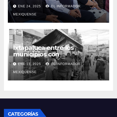
Ciudadana»
ENE 24, 2025
EL INFORMADOR
MEXIQUENSE
Ixtapaluca entre los
municipios con
tarifas bajas en el servicio de
ENE 13, 2025
EL INFORMADOR
agua potable
MEXIQUENSE
CATEGORÍAS