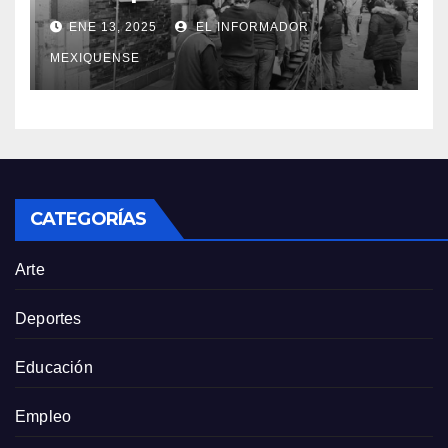
tarifas bajas en el servicio de
ENE 13, 2025
EL INFORMADOR
agua potable
MEXIQUENSE
CATEGORÍAS
Arte
Deportes
Educación
Empleo