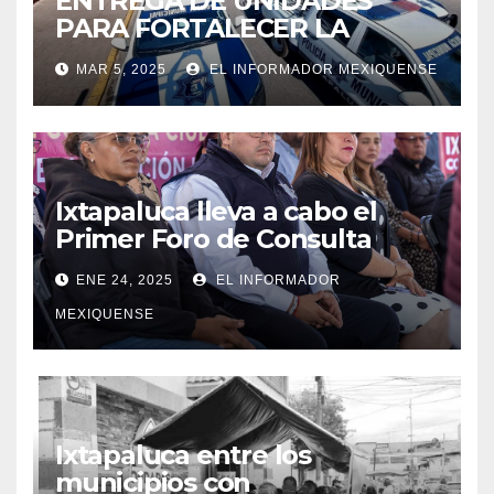
ENTREGA DE UNIDADES
PARA FORTALECER LA
SEGURIDAD EN IXTAPALUCA
MAR 5, 2025
EL INFORMADOR MEXIQUENSE
Ixtapaluca lleva a cabo el
Primer Foro de Consulta
Ciudadana»
ENE 24, 2025
EL INFORMADOR
MEXIQUENSE
Ixtapaluca entre los
municipios con