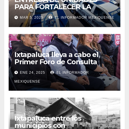
PARA FORTALECER LA
SEGURIDAD EN IXTAPALUCA
MAR 5, 2025
EL INFORMADOR MEXIQUENSE
Ixtapaluca lleva a cabo el
Primer Foro de Consulta
Ciudadana»
ENE 24, 2025
EL INFORMADOR
MEXIQUENSE
Ixtapaluca entre los
municipios con