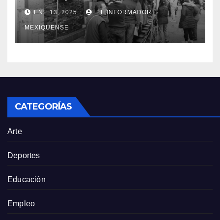
tarifas bajas en el servicio de
ENE 13, 2025
EL INFORMADOR
agua potable
MEXIQUENSE
CATEGORÍAS
Arte
Deportes
Educación
Empleo