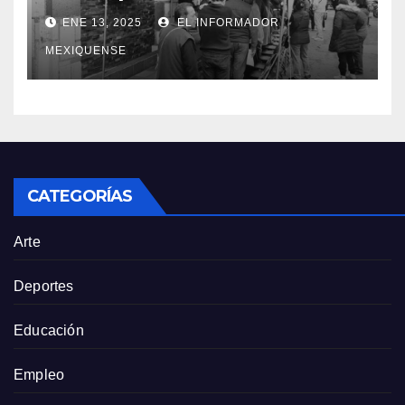
tarifas bajas en el servicio de
ENE 13, 2025
EL INFORMADOR
agua potable
MEXIQUENSE
CATEGORÍAS
Arte
Deportes
Educación
Empleo