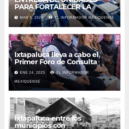
PARA FORTALECER LA
SEGURIDAD EN IXTAPALUCA
MAR 5, 2025
EL INFORMADOR MEXIQUENSE
Ixtapaluca lleva a cabo el
Primer Foro de Consulta
Ciudadana»
ENE 24, 2025
EL INFORMADOR
MEXIQUENSE
Ixtapaluca entre los
municipios con