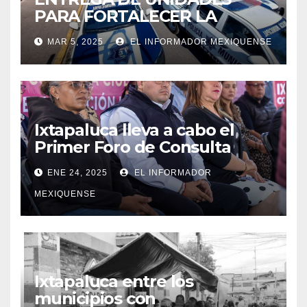
PARA FORTALECER LA
SEGURIDAD EN IXTAPALUCA
MAR 5, 2025
EL INFORMADOR MEXIQUENSE
Ixtapaluca lleva a cabo el
Primer Foro de Consulta
Ciudadana»
ENE 24, 2025
EL INFORMADOR
MEXIQUENSE
Ixtapaluca entre los
municipios con