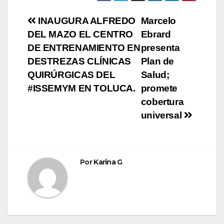
Navegación
INAUGURA ALFREDO
Marcelo
DEL MAZO EL CENTRO
Ebrard
de
DE ENTRENAMIENTO EN
presenta
entradas
DESTREZAS CLÍNICAS
Plan de
QUIRÚRGICAS DEL
Salud;
#ISSEMYM EN TOLUCA.
promete
cobertura
universal
Por
Karina G