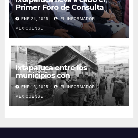
Primer Foro de Consulta
Ciudadana»
ENE 24, 2025
EL INFORMADOR
MEXIQUENSE
Ixtapaluca entre los
municipios con
tarifas bajas en el servicio de
ENE 13, 2025
EL INFORMADOR
agua potable
MEXIQUENSE