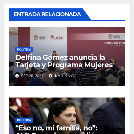
ENTRADA RELACIONADA
POLITICA
Delfina Gómez anuncia la
Tarjeta y Programa Mujeres
con Bienestar
SEP 28, 2023
KARINA G
POLITICA
“Eso no, mi familia, no”: