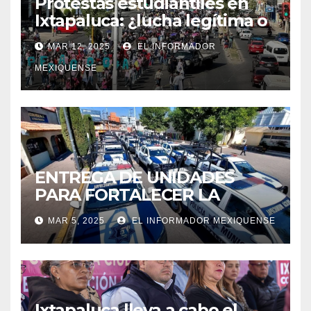
Protestas estudiantiles en
Ixtapaluca: ¿lucha legítima o
presión política de Antorcha
MAR 12, 2025
EL INFORMADOR
Campesina?
MEXIQUENSE
ENTREGA DE UNIDADES
PARA FORTALECER LA
SEGURIDAD EN IXTAPALUCA
MAR 5, 2025
EL INFORMADOR MEXIQUENSE
Ixtapaluca lleva a cabo el