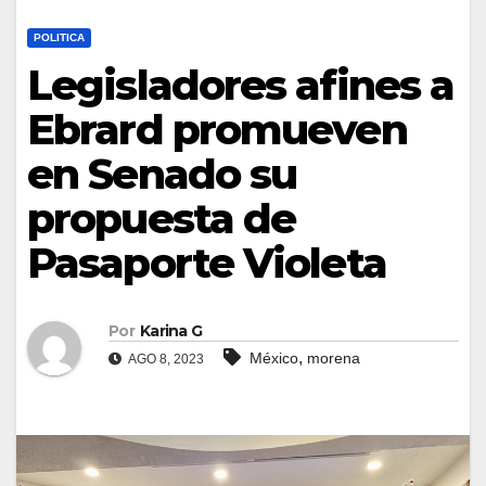
POLITICA
Legisladores afines a
Ebrard promueven
en Senado su
propuesta de
Pasaporte Violeta
Por
Karina G
,
México
morena
AGO 8, 2023