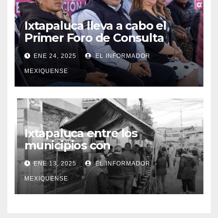
Ixtapaluca lleva a cabo el
Primer Foro de Consulta
Ciudadana»
ENE 24, 2025
EL INFORMADOR
MEXIQUENSE
Ixtapaluca entre los
municipios con
tarifas bajas en el servicio de
ENE 13, 2025
EL INFORMADOR
agua potable
MEXIQUENSE